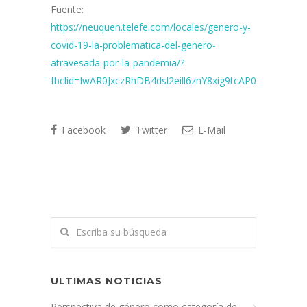
Fuente:
https://neuquen.telefe.com/locales/genero-y-
covid-19-la-problematica-del-genero-
atravesada-por-la-pandemia/?
fbclid=IwAR0JxczRhDB4dsl2eill6znY8xig9tcAP0NWjzOXE
Facebook
Twitter
E-Mail
ULTIMAS NOTICIAS
Perspectiva de género como categoría de