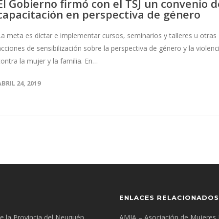
El Gobierno firmó con el TSJ un convenio d
capacitación en perspectiva de género
La meta es dictar e implementar cursos, seminarios y talleres u otras
acciones de sensibilización sobre la perspectiva de género y la violenc
contra la mujer y la familia. En…
ABRIL 24, 2019
ENLACES RELACIONADOS
 de la Provincia del Neuquén.
AMJA – Asociación de Mujeres 