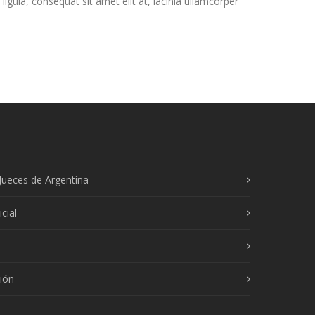
ligula, consequat sit amet elit at, lacinia ullamcorper
Jueces de Argentina
cial
ión