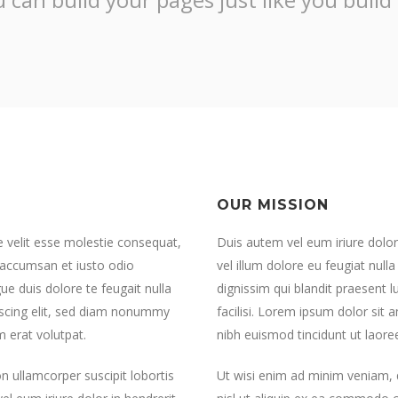
OUR MISSION
te velit esse molestie consequat,
Duis autem vel eum iriure dolor 
et accumsan et iusto odio
vel illum dolore eu feugiat null
ue duis dolore te feugait nulla
dignissim qui blandit praesent l
piscing elit, sed diam nonummy
facilisi. Lorem ipsum dolor sit
 erat volutpat.
nibh euismod tincidunt ut laore
n ullamcorper suscipit lobortis
Ut wisi enim ad minim veniam, q