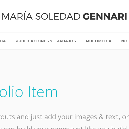
IDA
PUBLICACIONES Y TRABAJOS
MULTIMEDIA
NOT
olio Item
outs and just add your images & text, or 
 can build your pages just like you build