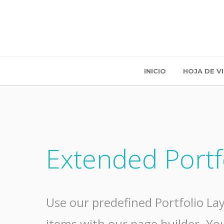
INICIO
HOJA DE V
Extended Portf
Use our predefined Portfolio Lay
items with our page builder. You