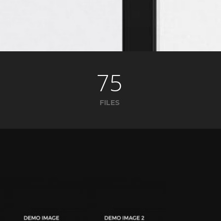
75
FILES