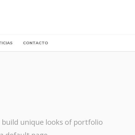
ICIAS
CONTACTO
build unique looks of portfolio
 a default page.