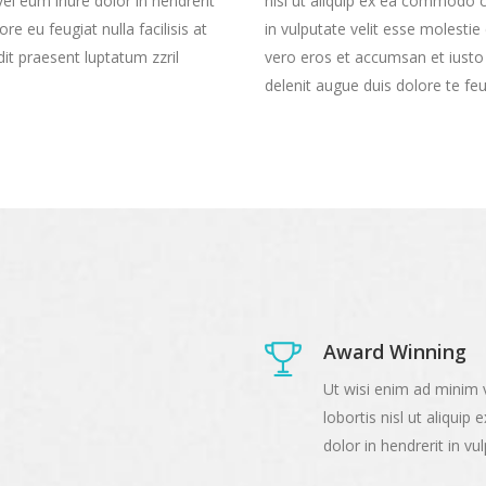
l eum iriure dolor in hendrerit
nisl ut aliquip ex ea commodo c
re eu feugiat nulla facilisis at
in vulputate velit esse molestie 
it praesent luptatum zzril
vero eros et accumsan et iusto 
delenit augue duis dolore te feuga
Award Winning
Ut wisi enim ad minim v
lobortis nisl ut aliqu
dolor in hendrerit in v