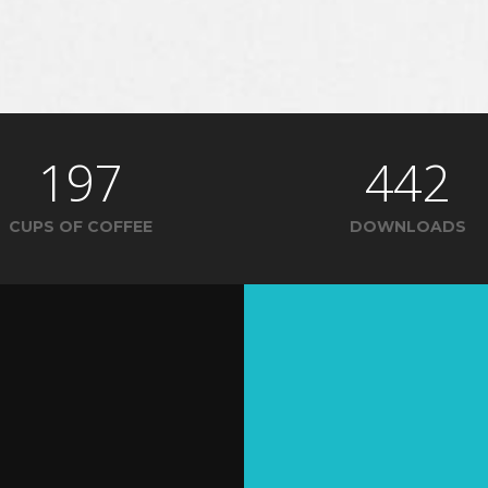
197
442
CUPS OF COFFEE
DOWNLOADS