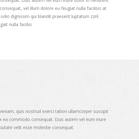
onsequat. Duis autem vel eum iriure dolor in hendrerit
consequat, vel illum dolore eu feugiat nulla facilisis at
odio dignissim qui blandit praesent luptatum zzril
it nulla facilisi.
eniam, quis nostrud exerci tation ullamcorper suscipit
ip ex ea commodo consequat. Duis autem vel eum iriure
ulputate velit esse molestie consequat.