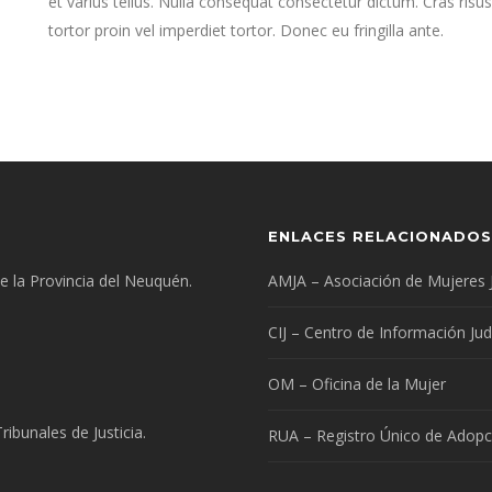
et varius tellus. Nulla consequat consectetur dictum. Cras risus 
tortor proin vel imperdiet tortor. Donec eu fringilla ante.
ENLACES RELACIONADOS
 de la Provincia del Neuquén.
AMJA – Asociación de Mujeres 
CIJ – Centro de Información Judi
OM – Oficina de la Mujer
ibunales de Justicia.
RUA – Registro Único de Adopc