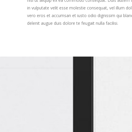
nisl ut aliquip ex ea commodo consequat. Duis autem ve
in vulputate velit esse molestie consequat, vel illum dolo
vero eros et accumsan et iusto odio dignissim qui bland
delenit augue duis dolore te feugait nulla facilisi.