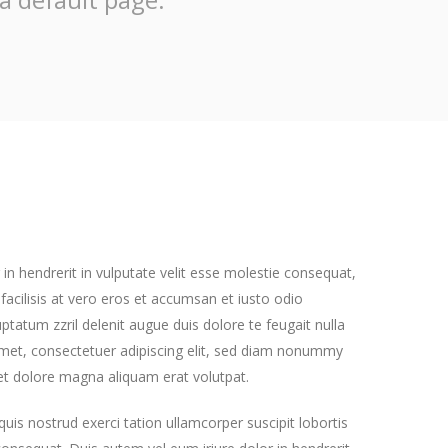
in hendrerit in vulputate velit esse molestie consequat,
a facilisis at vero eros et accumsan et iusto odio
uptatum zzril delenit augue duis dolore te feugait nulla
 amet, consectetuer adipiscing elit, sed diam nonummy
et dolore magna aliquam erat volutpat.
uis nostrud exerci tation ullamcorper suscipit lobortis